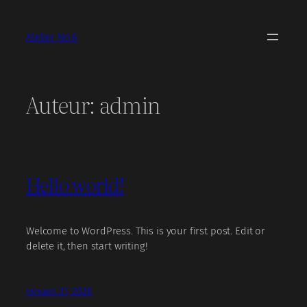
Ga
naar
Atelier No.6
de
inhoud
Auteur:
admin
Hello world!
Welcome to WordPress. This is your first post. Edit or
delete it, then start writing!
januari 31, 2026